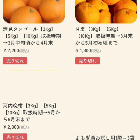
清見タンゴール【3Kg】
甘夏【3Kg】【5Kg】
【5Kg】【10Kg】取扱時期
【10Kg】取扱時期→3月末
→3月中旬頃から4月末
から5月初め頃まで
¥2,200
¥1,800
(税込)
(税込)
売り切れ
売り切れ
河内晩柑【3Kg】【5Kg】
【10Kg】取扱時期→5月か
ら6月末まで
¥2,000
(税込)
よもぎ湯お試し用1袋～3袋
売り切れ