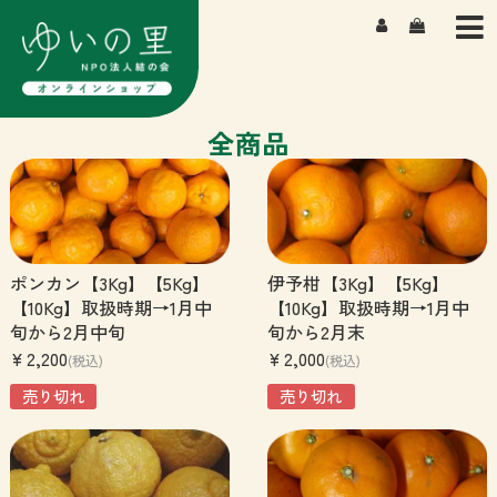
TOP
商品一覧
よもぎ湯について
全商品
私たちについて
よくある質問
ポンカン【3Kg】【5Kg】
伊予柑【3Kg】【5Kg】
【10Kg】取扱時期→1月中
【10Kg】取扱時期→1月中
旬から2月中旬
旬から2月末
¥2,200
¥2,000
(税込)
(税込)
売り切れ
売り切れ