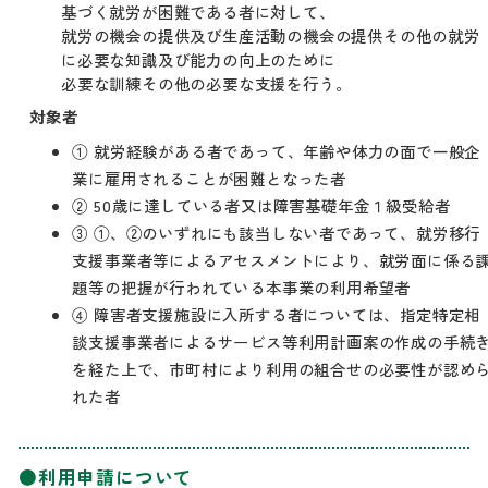
基づく就労が困難である者に対して、
就労の機会の提供及び生産活動の機会の提供その他の就労
に必要な知識及び能力の向上のために
必要な訓練その他の必要な支援を行う。
対象者
① 就労経験がある者であって、年齢や体力の面で一般企
業に雇用されることが困難となった者
② 50歳に達している者又は障害基礎年金１級受給者
③ ①、②のいずれにも該当しない者であって、就労移行
支援事業者等によるアセスメントにより、就労面に係る
題等の把握が行われている本事業の利用希望者
④ 障害者支援施設に入所する者については、指定特定相
談支援事業者によるサービス等利用計画案の作成の手続
を経た上で、市町村により利用の組合せの必要性が認め
れた者
●利用申請について